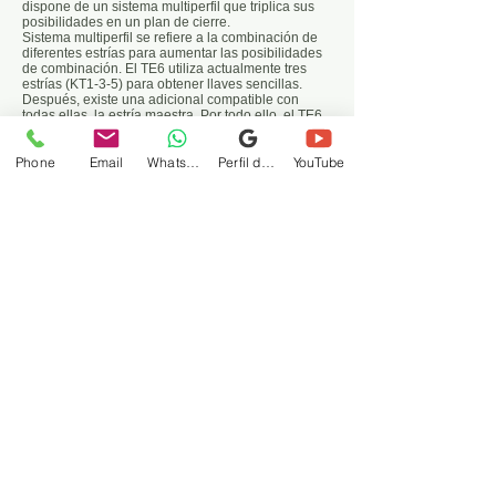
dispone de un sistema multiperfil que triplica sus
posibilidades en un plan de cierre.
Sistema multiperfil se refiere a la combinación de
diferentes estrías para aumentar las posibilidades
de combinación. El TE6 utiliza actualmente tres
estrías (KT1-3-5) para obtener llaves sencillas.
Después, existe una adicional compatible con
todas ellas, la estría maestra. Por todo ello, el TE6
goza de tres estrellas en el cuadro de capacidades
de amaestramiento. Siendo la alternativa al TE5 en
Phone
Email
WhatsApp
Perfil de Negocio Google
YouTube
aquellos casos en los que el proyecto requerido
resulta exigente pero debe cuidar al máximo el
factor precio.
T 80 (TESA)
Modelo de llave plana reversible que goza de
una capacidad de combinación excepcional.
Gracias a las dos filas de pitones cargados a
muelle y a la posibilidad de utilizar pitones
laterales.
Características
» Tipo de llave: Plana reversible.
» Número de filas : 2
» Nº de pitones: 8 de doble diámetro.
» Tecnología: Tumbler convencional.
» Combinatoria: Grado 6
» Amaestramientos: Capacidad media.