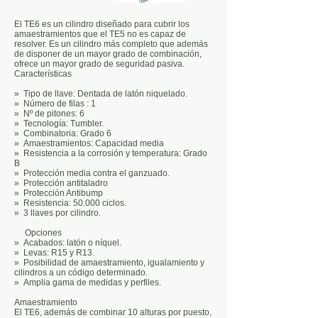
El TE6 es un cilindro diseñado para cubrir los
amaestramientos que el TE5 no es capaz de
resolver. Es un cilindro más completo que además
de disponer de un mayor grado de combinación,
ofrece un mayor grado de seguridad pasiva.
Características
» Tipo de llave: Dentada de latón niquelado.
» Número de filas : 1
» Nº de pitones: 6
» Tecnología: Tumbler.
» Combinatoria: Grado 6
» Amaestramientos: Capacidad media
» Resistencia a la corrosión y temperatura: Grado
B
» Protección media contra el ganzuado.
» Protección antitaladro
» Protección Antibump
» Resistencia: 50.000 ciclos.
» 3 llaves por cilindro.
Opciones
» Acabados: latón o níquel.
» Levas: R15 y R13.
» Posibilidad de amaestramiento, igualamiento y
cilindros a un código determinado.
» Amplia gama de medidas y perfiles.
Amaestramiento
El TE6, además de combinar 10 alturas por puesto,