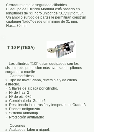
Cerradura de alta seguridad cilíndrica
El equipo de Cilindro Modular està basado en
longitudes de "cilindro único" de "31","33" o "35".
Un amplio surtido de partes le permitirán construir
cualquier "lado" desde un mínimo de 31 mm.
Hasta 80 mm.
T 10 P (TESA)
Los cilindros T10P están equipados con los
sistemas de protección más avanzados: pitones
cargados a muelle.
Características
» Tipo de llave: Plana, reversible y de cuello
estrecho.
» 5 llaves de alpaca por cilindro.
» Nº de filas: 2
» Nº de pit.; 6+5
» Combinatoria: Grado 6
» Resistencia la corrosión y temperatura: Grado B
» Pitones antiganzúa
» Sistema antibump
» Protección antitaladro
Opciones
» Acabados: latón u níquel.